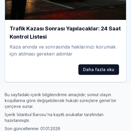
Trafik Kazası Sonrası Yapılacaklar: 24 Saat
Kontrol Listesi
Kaza anında ve sonrasında haklarınızı korumak
için atılması gereken adımlar
Daha fazla oku
Bu sayfadaki içerik bilgilendirme amaçlıdır; somut olayın
koşullarına göre değişebilecek hukuki süreçlere genel bir
1
çerçeve sunar.
Deneyiminizi nasıl değerlendirirsiniz?
i
İçerik İstanbul Barosu'na kayıtlı avukatlar tarafından
l
hazırlanmıştır.
e
5
Son güncellenme:
01.01.2026
Hiç iyi değil
Çok iyi