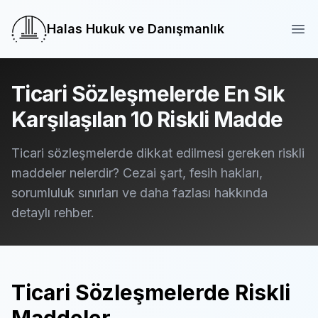
Halas Hukuk ve Danışmanlık
Halas Hukuk ve Danışmanlık
Ope
Ticari Sözleşmelerde En Sık
Karşılaşılan 10 Riskli Madde
Ticari sözleşmelerde dikkat edilmesi gereken riskli
maddeler nelerdir? Cezai şart, fesih hakları,
sorumluluk sınırları ve daha fazlası hakkında
detaylı rehber.
Ticari Sözleşmelerde Riskli